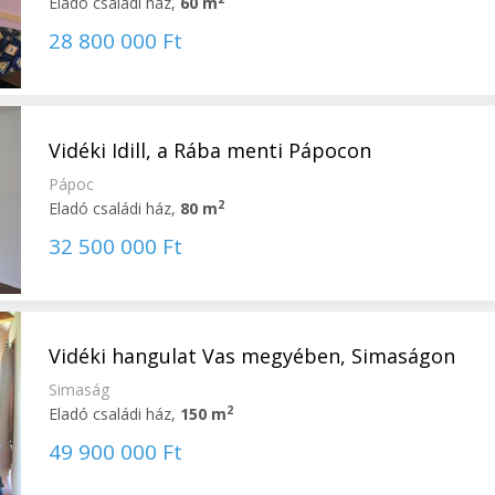
Eladó családi ház,
60 m
28 800 000 Ft
Vidéki Idill, a Rába menti Pápocon
Pápoc
2
Eladó családi ház,
80 m
32 500 000 Ft
Vidéki hangulat Vas megyében, Simaságon
Simaság
2
Eladó családi ház,
150 m
49 900 000 Ft