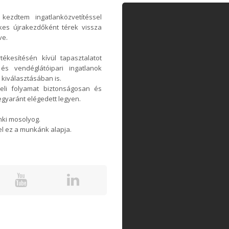
ezdtem ingatlanközvetítéssel
kes újrakezdőként térek vissza
ve.
ékesítésén kívül tapasztalatot
és vendéglátóipari ingatlanok
 kiválasztásában is.
li folyamat biztonságosan és
egyaránt elégedett legyen.
nki mosolyog.
l ez a munkánk alapja.