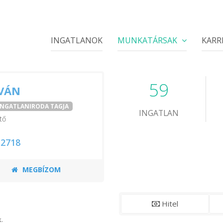
INGATLANOK
MUNKATÁRSAK
KARR
59
TVÁN
 INGATLANIRODA TAGJA
INGATLAN
tő
 2718
MEGBÍZOM
Hitel
.