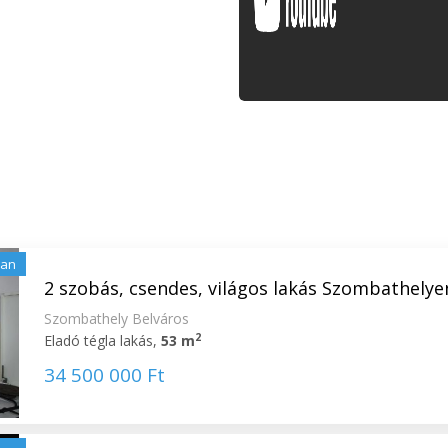
lan
2 szobás, csendes, világos lakás Szombathelye
Szombathely Belváros
2
Eladó tégla lakás,
53 m
34 500 000 Ft