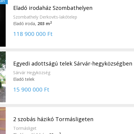
lan
Eladó irodaház Szombathelyen
Szombathely Derkovits-lakótelep
2
Eladó iroda,
203 m
118 900 000 Ft
Egyedi adottságú telek Sárvár-hegyközségben
Sárvár Hegyközség
Eladó telek
15 900 000 Ft
2 szobás házikó Tormásligeten
Tormásliget
2