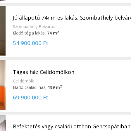
Jó állapotú 74nm-es lakás, Szombathely belváro
Szombathely Belváros
2
Eladó tégla lakás,
74 m
54 900 000 Ft
Tágas ház Celldömölkön
Celldömölk
2
Eladó családi ház,
199 m
69 900 000 Ft
Befektetés vagy családi otthon Gencsapátiban