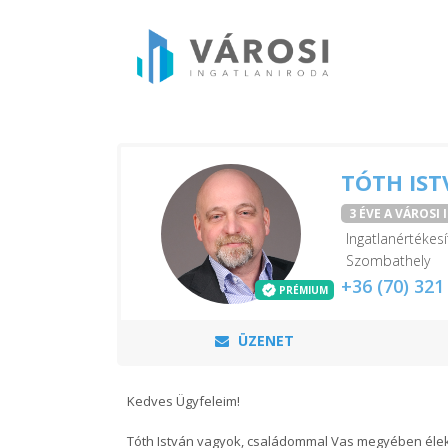
TÓTH IS
3 ÉVE A VÁROSI
Ingatlanértékesí
Szombathely
+36 (70) 321
PRÉMIUM
ÜZENET
Kedves Ügyfeleim!
Tóth István vagyok, családommal Vas megyében élek