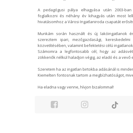
A pedagógusi pálya elhagyása után 2003-ban k
foglalkozni és néhány év kihagyás után most lel
hivatásomhoz a Városi Ingatlaniroda csapatát erősít
Munkám során használt és új lakóingatlanok ért
szereztem ipari, mezőgazdasági, kereskedelmi 
közvetítésében, valamint befektetési célú ingatlanok
Számomra a legfontosabb cél, hogy az adásvéte
zökkenők nélkül haladjon végig, az eladó és a vevő 
Szeretem ha az ingatlan birtokba adásánál is minde
Kiemelten fontosnak tartom a megbízhatóságot, mive
Ha eladna vagy venne, hívjon bizalommal!