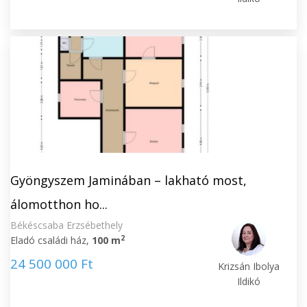
Gyöngyszem Jaminában – lakható most,
álomotthon ho...
Békéscsaba Erzsébethely
2
Eladó családi ház,
100 m
24 500 000 Ft
Krizsán Ibolya
Ildikó