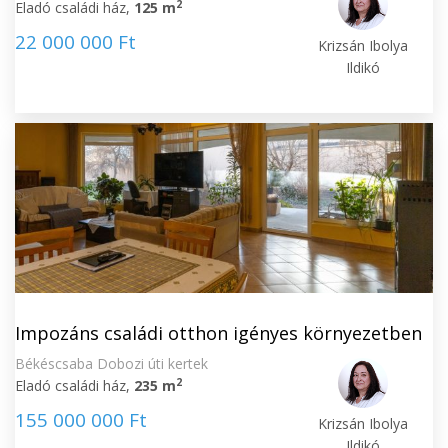
2
Eladó családi ház,
125 m
22 000 000 Ft
Krizsán Ibolya
Ildikó
Impozáns családi otthon igényes környezetben
Békéscsaba Dobozi úti kertek
2
Eladó családi ház,
235 m
155 000 000 Ft
Krizsán Ibolya
Ildikó