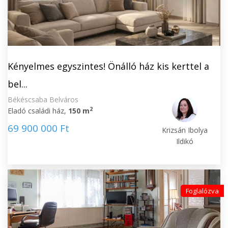
Kényelmes egyszintes! Önálló ház kis kerttel a
bel...
Békéscsaba Belváros
2
Eladó családi ház,
150 m
69 900 000 Ft
Krizsán Ibolya
Ildikó
Foglalózva