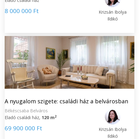
Eladó családi ház
8 000 000 Ft
Krizsán Ibolya
Ildikó
A nyugalom szigete: családi ház a belvárosban
Békéscsaba Belváros
2
Eladó családi ház,
120 m
69 900 000 Ft
Krizsán Ibolya
Ildikó