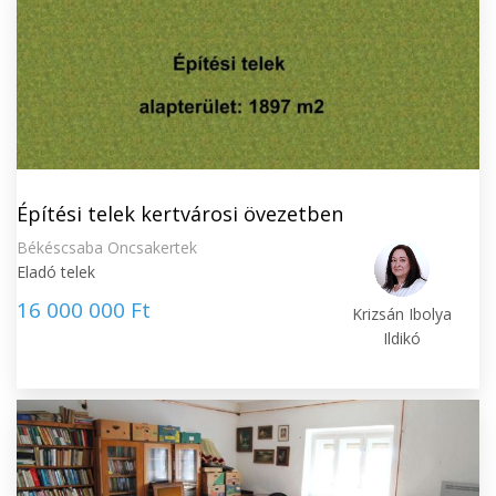
Építési telek kertvárosi övezetben
Békéscsaba Oncsakertek
Eladó telek
16 000 000 Ft
Krizsán Ibolya
Ildikó