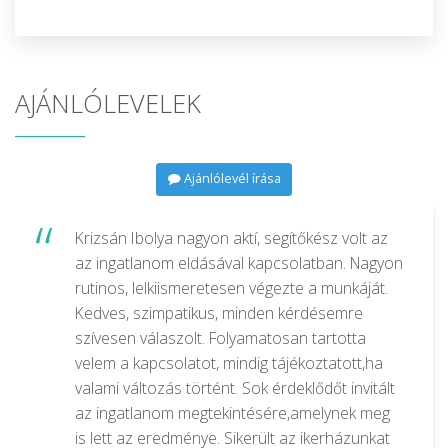
AJÁNLÓLEVELEK
Ajánlólevél írása
Krizsán Ibolya nagyon aktí, segítőkész volt az
az ingatlanom eldásával kapcsolatban. Nagyon
rutinos, lelkiismeretesen végezte a munkáját.
Kedves, szimpatikus, minden kérdésemre
szívesen válaszolt. Folyamatosan tartotta
velem a kapcsolatot, mindig tájékoztatott,ha
valami változás történt. Sok érdeklődőt invitált
az ingatlanom megtekintésére,amelynek meg
is lett az eredménye. Sikerült az ikerházunkat