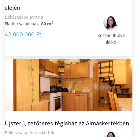
elején
Békéscsaba Jamina
2
Eladó családi ház,
80 m
42 000 000 Ft
Krizsán Ibolya
Ildikó
Újszerű, tetőteres téglaház az Almáskertekben
Békéscsaba Almáskertek