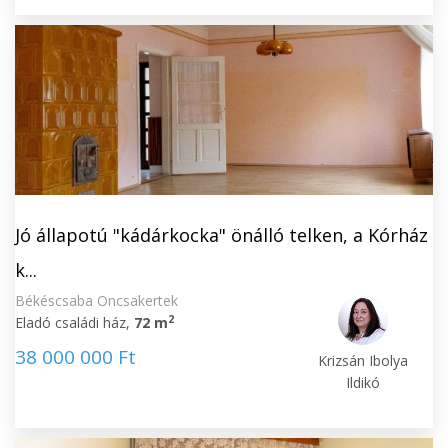
Jó állapotú "kádárkocka" önálló telken, a Kórház
k...
Békéscsaba Oncsakertek
2
Eladó családi ház,
72 m
38 000 000 Ft
Krizsán Ibolya
Ildikó