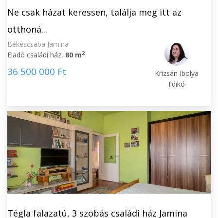
Ne csak házat keressen, találja meg itt az
otthoná...
Békéscsaba Jamina
2
Eladó családi ház,
80 m
36 500 000 Ft
Krizsán Ibolya
Ildikó
Tégla falazatú, 3 szobás családi ház Jamina