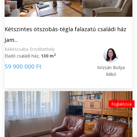
Kétszintes ötszobás-tégla falazatú családi ház
Jam...
Békéscsaba Erzsébethely
2
Eladó családi ház,
130 m
59 900 000 Ft
Krizsán Ibolya
Ildikó
Foglalózva