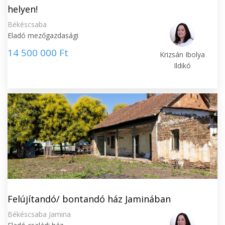
helyen!
Békéscsaba
Eladó mezőgazdasági
14 500 000 Ft
Krizsán Ibolya
Ildikó
Felújítandó/ bontandó ház Jaminában
Békéscsaba Jamina