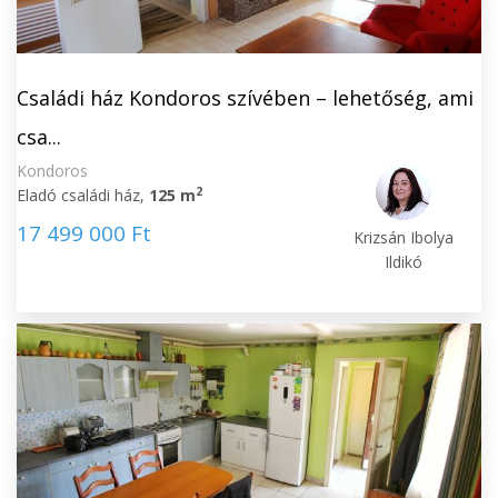
Családi ház Kondoros szívében – lehetőség, ami
csa...
Kondoros
2
Eladó családi ház,
125 m
17 499 000 Ft
Krizsán Ibolya
Ildikó