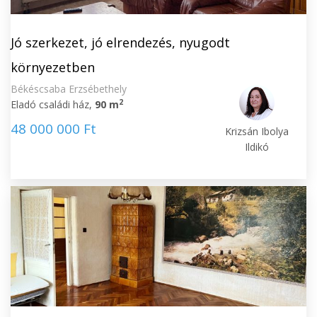
Jó szerkezet, jó elrendezés, nyugodt
környezetben
Békéscsaba Erzsébethely
2
Eladó családi ház,
90 m
48 000 000 Ft
Krizsán Ibolya
Ildikó