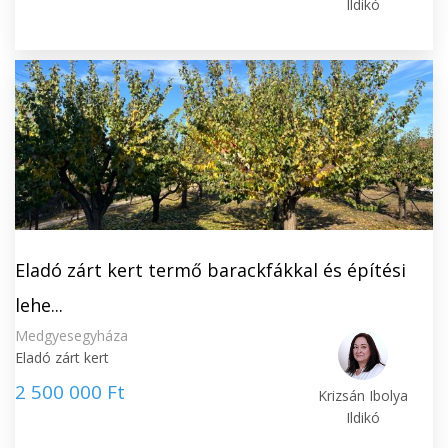
Ildikó
Eladó zárt kert termő barackfákkal és építési
lehe...
Medgyesegyháza
Eladó zárt kert
2 500 000 Ft
Krizsán Ibolya
Ildikó