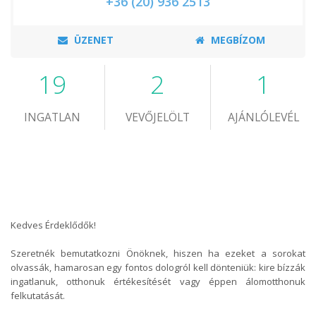
+36 (20) 936 2513
ÜZENET
MEGBÍZOM
19
2
1
INGATLAN
VEVŐJELÖLT
AJÁNLÓLEVÉL
Kedves Érdeklődők!
Szeretnék bemutatkozni Önöknek, hiszen ha ezeket a sorokat
olvassák, hamarosan egy fontos dologról kell dönteniük: kire bízzák
ingatlanuk, otthonuk értékesítését vagy éppen álomotthonuk
felkutatását.