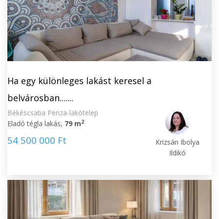
Ha egy különleges lakást keresel a
belvárosban.......
Békéscsaba Penza-lakótelep
2
Eladó tégla lakás,
79 m
54 500 000 Ft
Krizsán Ibolya
Ildikó