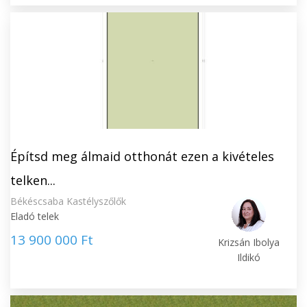
Építsd meg álmaid otthonát ezen a kivételes
telken...
Békéscsaba Kastélyszőlők
Eladó telek
13 900 000 Ft
Krizsán Ibolya
Ildikó