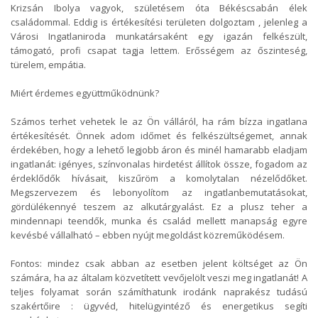
Krizsán Ibolya vagyok, születésem óta Békéscsabán élek
családommal. Eddig is értékesítési területen dolgoztam , jelenleg a
Városi Ingatlaniroda munkatársaként egy igazán felkészült,
támogató, profi csapat tagja lettem. Erősségem az őszinteség,
türelem, empátia.
Miért érdemes együttműködnünk?
Számos terhet vehetek le az Ön válláról, ha rám bízza ingatlana
értékesítését. Önnek adom időmet és felkészültségemet, annak
érdekében, hogy a lehető legjobb áron és minél hamarabb eladjam
ingatlanát: igényes, színvonalas hirdetést állítok össze, fogadom az
érdeklődők hívásait, kiszűröm a komolytalan nézelődőket.
Megszervezem és lebonyolítom az ingatlanbemutatásokat,
gördülékennyé teszem az alkutárgyalást. Ez a plusz teher a
mindennapi teendők, munka és család mellett manapság egyre
kevésbé vállalható – ebben nyújt megoldást közreműködésem.
Fontos: mindez csak abban az esetben jelent költséget az Ön
számára, ha az általam közvetített vevőjelölt veszi meg ingatlanát! A
teljes folyamat során számíthatunk irodánk naprakész tudású
szakértőire : ügyvéd, hitelügyintéző és energetikus segíti