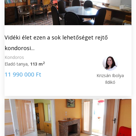
Vidéki élet ezen a sok lehetőséget rejtő
kondorosi...
Kondoros
2
Eladó tanya,
113 m
11 990 000 Ft
Krizsán Ibolya
Ildikó