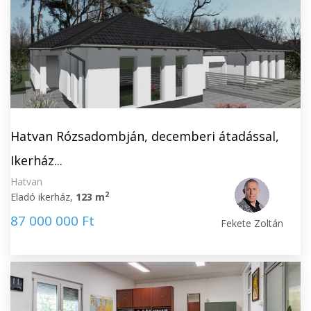
Hatvan Rózsadombján, decemberi átadással,
Ikerház...
Hatvan
2
Eladó ikerház,
123 m
87 000 000 Ft
Fekete Zoltán