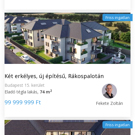
Friss ingatlan
Két erkélyes, új építésű, Rákospalotán
Budapest 15. kerület
2
Eladó tégla lakás,
74 m
99 999 999 Ft
Fekete Zoltán
Friss ingatlan