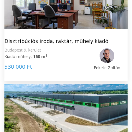
Disztribúciós iroda, raktár, műhely kiadó
Budapest 9. kerület
2
Kiadó műhely,
160 m
530 000 Ft
Fekete Zoltán