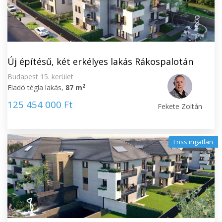
Új építésű, két erkélyes lakás Rákospalotán
Budapest 15. kerület
2
Eladó tégla lakás,
87 m
125 454 000 Ft
Fekete Zoltán
Friss ingatlan