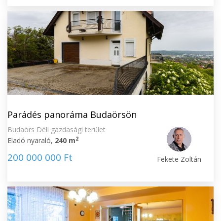
Parádés panoráma Budaörsön
Budaörs Déli gazdasági terület
2
Eladó nyaraló,
240 m
200 000 000 Ft
Fekete Zoltán