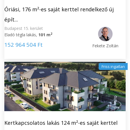
Óriási, 176 m²-es saját kerttel rendelkező új
épít...
Budapest 15. kerület
2
Eladó tégla lakás,
101 m
152 964 504 Ft
Fekete Zoltán
Friss ingatlan
Kertkapcsolatos lakás 124 m²-es saját kerttel