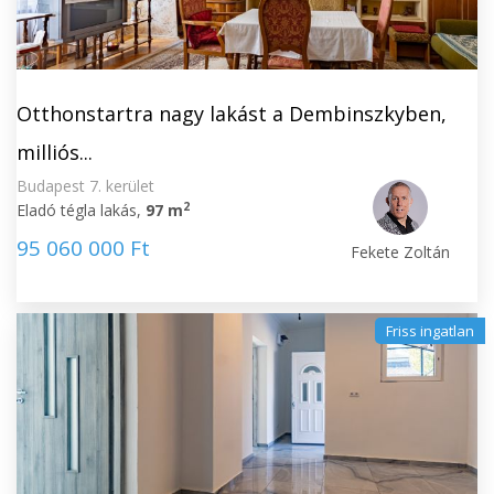
Otthonstartra nagy lakást a Dembinszkyben,
milliós...
Budapest 7. kerület
2
Eladó tégla lakás,
97 m
95 060 000 Ft
Fekete Zoltán
Friss ingatlan