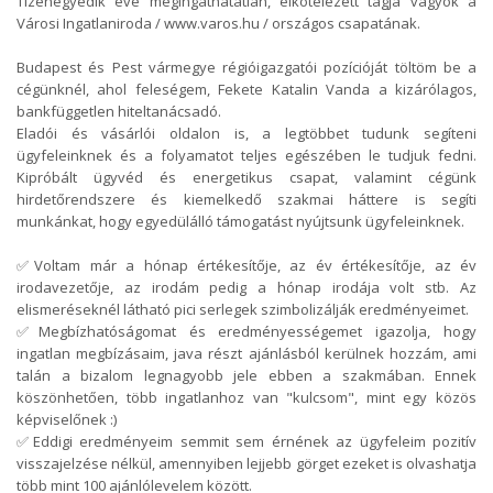
Tizenegyedik éve megingathatatlan, elkötelezett tagja vagyok a
Városi Ingatlaniroda / www.varos.hu / országos csapatának.
Budapest és Pest vármegye régióigazgatói pozícióját töltöm be a
cégünknél, ahol feleségem, Fekete Katalin Vanda a kizárólagos,
bankfüggetlen hiteltanácsadó.
Eladói és vásárlói oldalon is, a legtöbbet tudunk segíteni
ügyfeleinknek és a folyamatot teljes egészében le tudjuk fedni.
Kipróbált ügyvéd és energetikus csapat, valamint cégünk
hirdetőrendszere és kiemelkedő szakmai háttere is segíti
munkánkat, hogy egyedülálló támogatást nyújtsunk ügyfeleinknek.
✅Voltam már a hónap értékesítője, az év értékesítője, az év
irodavezetője, az irodám pedig a hónap irodája volt stb. Az
elismeréseknél látható pici serlegek szimbolizálják eredményeimet.
✅Megbízhatóságomat és eredményességemet igazolja, hogy
ingatlan megbízásaim, java részt ajánlásból kerülnek hozzám, ami
talán a bizalom legnagyobb jele ebben a szakmában. Ennek
köszönhetően, több ingatlanhoz van "kulcsom", mint egy közös
képviselőnek :)
✅Eddigi eredményeim semmit sem érnének az ügyfeleim pozitív
visszajelzése nélkül, amennyiben lejjebb görget ezeket is olvashatja
több mint 100 ajánlólevelem között.