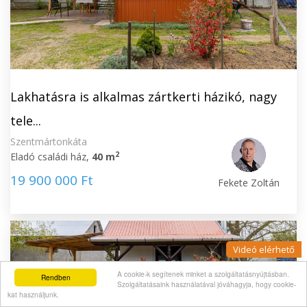
Lakhatásra is alkalmas zártkerti házikó, nagy
tele...
Szentmártonkáta
2
Eladó családi ház,
40 m
19 900 000 Ft
Fekete Zoltán
Videó elérhető
A cookie-k segítenek minket a szolgáltatásnyújtásban.
Rendben
Szolgáltatásaink használatával jóváhagyja, hogy cookie-
kat használjunk.