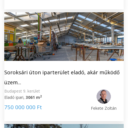
Soroksári úton iparterület eladó, akár működő
üzem...
Budapest 9. kerület
2
Eladó ipari,
3061 m
750 000 000 Ft
Fekete Zoltán