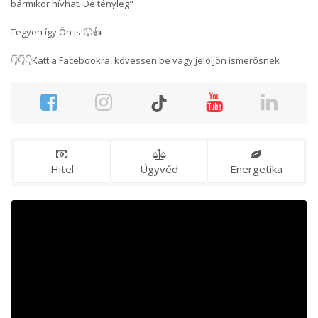
bármikor hívhat. De tényleg"
Tegyen így Ön is!🙂👍
👇👇👇Katt a Facebookra, kövessen be vagy jelöljön ismerősnek
Hitel
Ügyvéd
Energetika