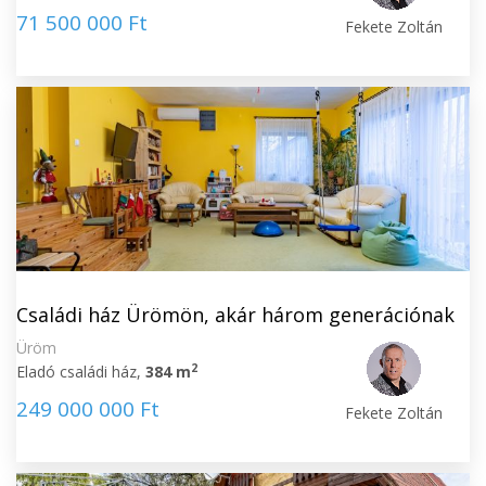
71 500 000 Ft
Fekete Zoltán
Családi ház Ürömön, akár három generációnak
Üröm
2
Eladó családi ház,
384 m
249 000 000 Ft
Fekete Zoltán