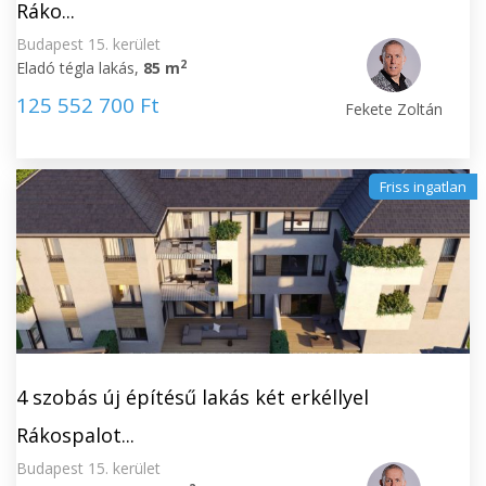
Ráko...
Budapest 15. kerület
2
Eladó tégla lakás,
85 m
125 552 700 Ft
Fekete Zoltán
Friss ingatlan
4 szobás új építésű lakás két erkéllyel
Rákospalot...
Budapest 15. kerület