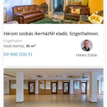
Három szobás ikerházfél eladó, Szigethalmon.
Szigethalom
2
Eladó ikerház,
95 m
69 900 000 Ft
Fekete Zoltán