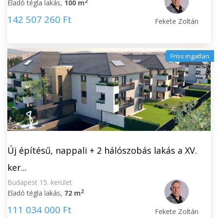
2
Eladó tégla lakás,
100 m
142 507 260 Ft
Fekete Zoltán
Friss ingatlan
Új építésű, nappali + 2 hálószobás lakás a XV.
ker...
Budapest 15. kerület
2
Eladó tégla lakás,
72 m
111 034 000 Ft
Fekete Zoltán