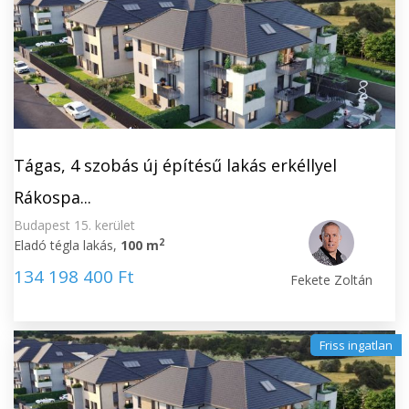
Tágas, 4 szobás új építésű lakás erkéllyel
Rákospa...
Budapest 15. kerület
2
Eladó tégla lakás,
100 m
134 198 400 Ft
Fekete Zoltán
Friss ingatlan