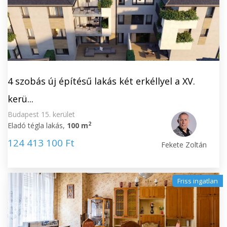
4 szobás új építésű lakás két erkéllyel a XV.
kerü...
Budapest 15. kerület
2
Eladó tégla lakás,
100 m
124 413 100 Ft
Fekete Zoltán
Friss ingatlan