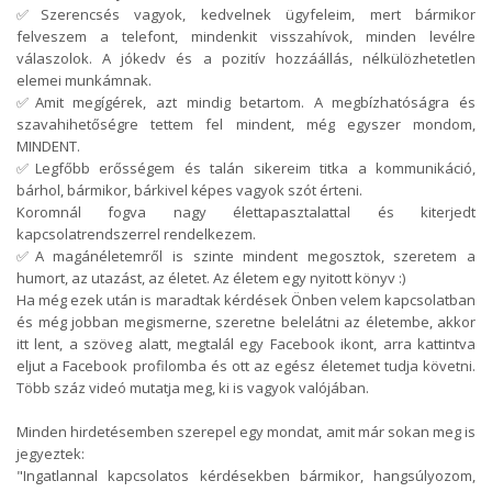
✅Szerencsés vagyok, kedvelnek ügyfeleim, mert bármikor
felveszem a telefont, mindenkit visszahívok, minden levélre
válaszolok. A jókedv és a pozitív hozzáállás, nélkülözhetetlen
elemei munkámnak.
✅Amit megígérek, azt mindig betartom. A megbízhatóságra és
szavahihetőségre tettem fel mindent, még egyszer mondom,
MINDENT.
✅Legfőbb erősségem és talán sikereim titka a kommunikáció,
bárhol, bármikor, bárkivel képes vagyok szót érteni.
Koromnál fogva nagy élettapasztalattal és kiterjedt
kapcsolatrendszerrel rendelkezem.
✅A magánéletemről is szinte mindent megosztok, szeretem a
humort, az utazást, az életet. Az életem egy nyitott könyv :)
Ha még ezek után is maradtak kérdések Önben velem kapcsolatban
és még jobban megismerne, szeretne belelátni az életembe, akkor
itt lent, a szöveg alatt, megtalál egy Facebook ikont, arra kattintva
eljut a Facebook profilomba és ott az egész életemet tudja követni.
Több száz videó mutatja meg, ki is vagyok valójában.
Minden hirdetésemben szerepel egy mondat, amit már sokan meg is
jegyeztek:
"Ingatlannal kapcsolatos kérdésekben bármikor, hangsúlyozom,