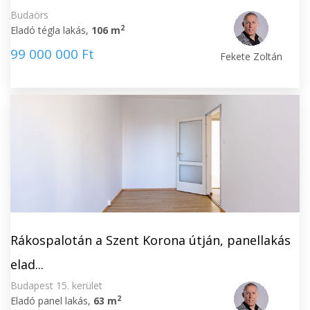
Budaörs
2
Eladó tégla lakás,
106 m
99 000 000 Ft
Fekete Zoltán
Rákospalotán a Szent Korona útján, panellakás
elad...
Budapest 15. kerület
2
Eladó panel lakás,
63 m