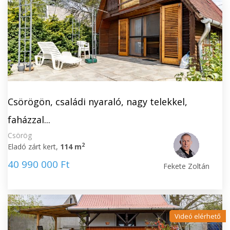
Csörögön, családi nyaraló, nagy telekkel,
faházzal...
Csörög
2
Eladó zárt kert,
114 m
40 990 000 Ft
Fekete Zoltán
Videó elérhető