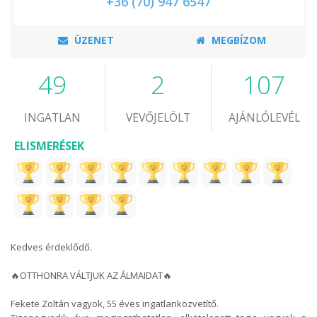
+36 (70) 947 6547
ÜZENET
MEGBÍZOM
49
2
107
INGATLAN
VEVŐJELÖLT
AJÁNLÓLEVÉL
ELISMERÉSEK
Kedves érdeklődő.
🔥OTTHONRA VÁLTJUK AZ ÁLMAIDAT🔥
Fekete Zoltán vagyok, 55 éves ingatlanközvetítő.