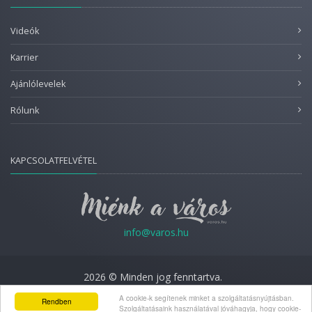
Videók
Karrier
Ajánlólevelek
Rólunk
KAPCSOLATFELVÉTEL
info@varos.hu
2026 © Minden jog fenntartva.
A cookie-k segítenek minket a szolgáltatásnyújtásban.
Adatkezelési nyilatkozat
Rendben
Szolgáltatásaink használatával jóváhagyja, hogy cookie-