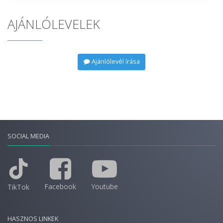
AJÁNLÓLEVELEK
Ajánlólevél írása
SOCIAL MEDIA
Facebook
Youtube
TikTok
HASZNOS LINKEK