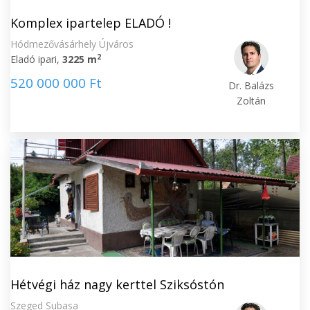
Komplex ipartelep ELADÓ !
Hódmezővásárhely Újváros
2
Eladó ipari,
3225 m
520 000 000 Ft
Dr. Balázs
Zoltán
Hétvégi ház nagy kerttel Sziksóstón
Szeged Subasa