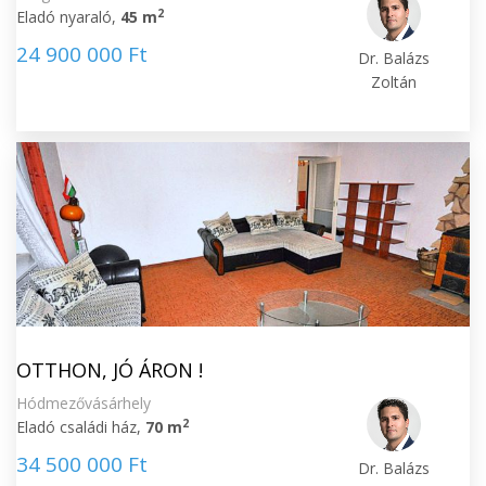
2
Eladó nyaraló,
45 m
24 900 000 Ft
Dr. Balázs
Zoltán
OTTHON, JÓ ÁRON !
Hódmezővásárhely
2
Eladó családi ház,
70 m
34 500 000 Ft
Dr. Balázs