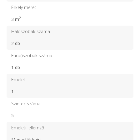
Erkély méret
2
3 m
Hálószobák száma
2 db
Fürdőszobák száma
1 db
Emelet
1
Szintek száma
5
Emeleti jellemző
Magasföldszint