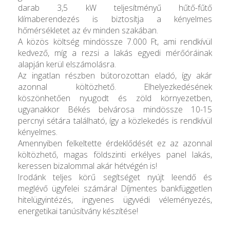
darab 3,5 kW teljesítményű hűtő-fűtő
klímaberendezés is biztosítja a kényelmes
hőmérsékletet az év minden szakában.
A közös költség mindössze 7.000 Ft, ami rendkívül
kedvező, míg a rezsi a lakás egyedi mérőóráinak
alapján kerül elszámolásra.
Az ingatlan részben bútorozottan eladó, így akár
azonnal költözhető. Elhelyezkedésének
köszönhetően nyugodt és zöld környezetben,
ugyanakkor Békés belvárosa mindössze 10-15
percnyi sétára található, így a közlekedés is rendkívül
kényelmes.
Amennyiben felkeltette érdeklődését ez az azonnal
költözhető, magas földszinti erkélyes panel lakás,
keressen bizalommal akár hétvégén is!
Irodánk teljes körű segítséget nyújt leendő és
meglévő ügyfelei számára! Díjmentes bankfüggetlen
hitelügyintézés, ingyenes ügyvédi véleményezés,
energetikai tanúsítvány készítése!