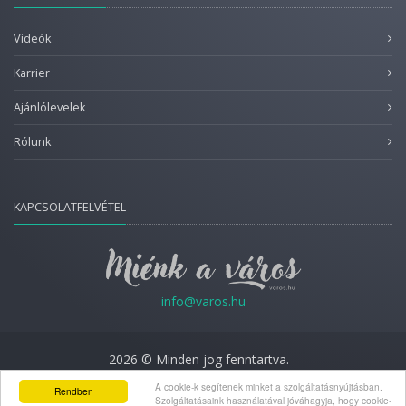
Videók
Karrier
Ajánlólevelek
Rólunk
KAPCSOLATFELVÉTEL
info@varos.hu
2026 © Minden jog fenntartva.
Adatkezelési nyilatkozat
A cookie-k segítenek minket a szolgáltatásnyújtásban.
Rendben
Szolgáltatásaink használatával jóváhagyja, hogy cookie-