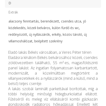
D
Extrák
alacsony fenntartás, berendezett, csendes utca, jó
közlekedés, közeli belváros, külön fürdő és wc,
redőnyözött, új nyílászárók, erkély, közös tároló, új
villamoshálózat, beépített szekrény
Eladó lakás Békés városában, a Veres Péter téren
Eladásra kínálom Békés belvárosához közeli, csendes
zöldövezetben található, 55 m²-es, magasföldszinti
panel lakást. Az ingatlan folyamatosan karbantartott,
modernizált, a közelmúltban megtörtént a
villanyvezetékek és a nyílászárók (mind a külső, mind a
belső) teljes cseréje.
A lakás szobái laminált parkettával borítottak, míg a
többi helyiség minőségi hidegburkolattal ellátott.
Fűtéséről és meleg víz ellátásáról kombi gázkazán
gondoskodik radiátoros hőleadással. Emellett két