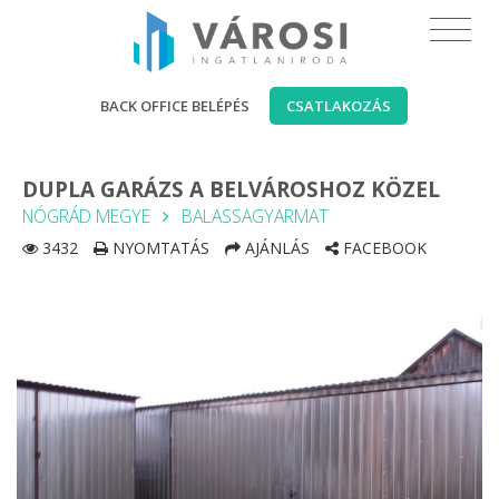
BACK OFFICE BELÉPÉS
CSATLAKOZÁS
DUPLA GARÁZS A BELVÁROSHOZ KÖZEL
NÓGRÁD MEGYE
BALASSAGYARMAT
3432
NYOMTATÁS
AJÁNLÁS
FACEBOOK