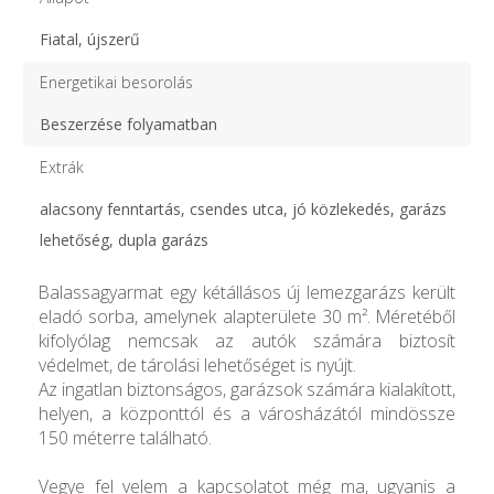
Fiatal, újszerű
Energetikai besorolás
Beszerzése folyamatban
Extrák
alacsony fenntartás, csendes utca, jó közlekedés, garázs
lehetőség, dupla garázs
Balassagyarmat egy kétállásos új lemezgarázs került
eladó sorba, amelynek alapterülete 30 m². Méretéből
kifolyólag nemcsak az autók számára biztosít
védelmet, de tárolási lehetőséget is nyújt.
Az ingatlan biztonságos, garázsok számára kialakított,
helyen, a központtól és a városházától mindössze
150 méterre található.
Vegye fel velem a kapcsolatot még ma, ugyanis a