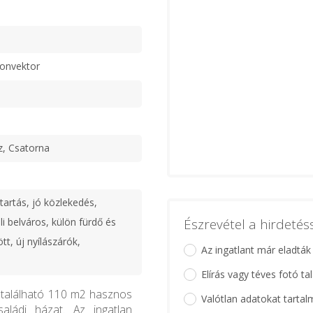
konvektor
z, Csatorna
tartás, jó közlekedés,
li belváros, külön fürdő és
Észrevétel a hirdeté
t, új nyílászárók,
Az ingatlant már eladták
Elírás vagy téves fotó ta
n található 110 m2 hasznos
Valótlan adatokat tartal
saládi házat. Az ingatlan