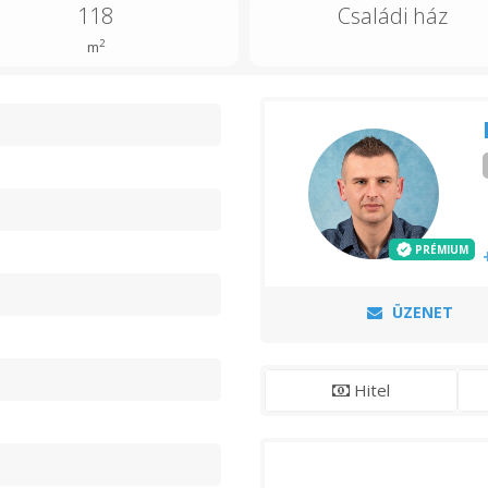
118
Családi ház
2
m
n
PRÉMIUM
ÜZENET
Hitel