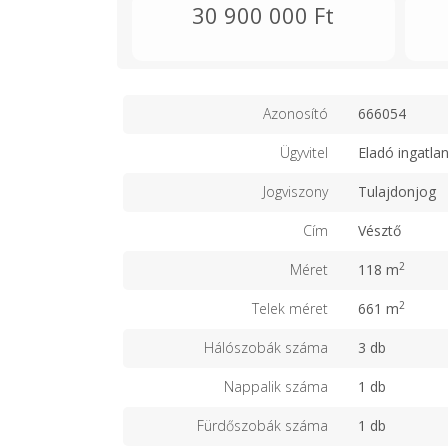
30 900 000 Ft
Azonosító
666054
Ügyvitel
Eladó ingatla
Jogviszony
Tulajdonjog
Cím
Vésztő
2
Méret
118 m
2
Telek méret
661 m
Hálószobák száma
3 db
Nappalik száma
1 db
Fürdőszobák száma
1 db