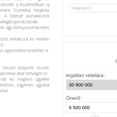
ndezett, a közelmúltban új
nt. Esztétikai felújítást
. A fűtését konvektorok
zmelegítő gondoskodik.
ott egy könnyűszerkezetes
Vésztő belvárosa és minden
tó.
nos egyeztetést követően e-
a Vésztő központi részén
zalommal akár hétvégén is!
endő és meglévő ügyfelei
intézés, ingyenes ügyvédi
tése!