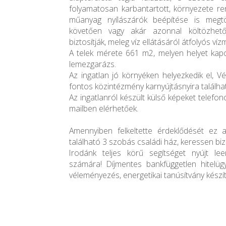
folyamatosan karbantartott, környezete re
műanyag nyílászárók beépítése is megtörté
követően vagy akár azonnal költözhető
biztosítják, meleg víz ellátásáról átfolyós ví
A telek mérete 661 m2, melyen helyet kap
lemezgarázs.
Az ingatlan jó környéken helyezkedik el, 
fontos közintézmény karnyújtásnyira találha
Az ingatlanról készült külső képeket telefo
mailben elérhetőek.
Amennyiben felkeltette érdeklődését ez 
található 3 szobás családi ház, keressen bi
Irodánk teljes körű segítséget nyújt le
számára! Díjmentes bankfüggetlen hitelügy
véleményezés, energetikai tanúsítvány készí