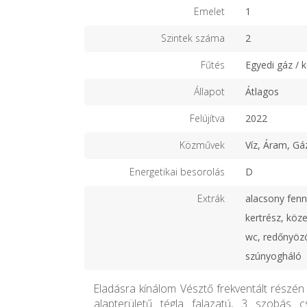
Emelet
1
Szintek száma
2
Fűtés
Egyedi gáz / 
Állapot
Átlagos
Felújítva
2022
Közművek
Víz, Áram, Gá
Energetikai besorolás
D
Extrák
alacsony fenn
kertrész, köze
wc, redőnyözöt
szúnyogháló
Eladásra kínálom Vésztő frekventált részé
alapterületű tégla falazatú, 3 szobás c